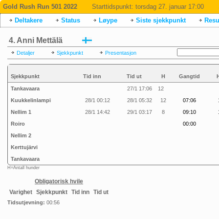
Gold Rush Run 501 2022
Starttidspunkt:
torsdag 27. januar 17:00
Deltakere
Status
Løype
Siste sjekkpunkt
Resul
4. Anni Mettälä
Detaljer
Sjekkpunkt
Presentasjon
Sjekkpunkt
Tid inn
Tid ut
H
Gangtid
Tankavaara
27/1 17:06
12
Kuukkelinlampi
28/1 00:12
28/1 05:32
12
07:06
Nellim 1
28/1 14:42
29/1 03:17
8
09:10
Roiro
00:00
Nellim 2
Kerttujärvi
Tankavaara
H=Antall hunder
Obligatorisk hvile
Varighet
Sjekkpunkt
Tid inn
Tid ut
Tidsutjevning:
00:56