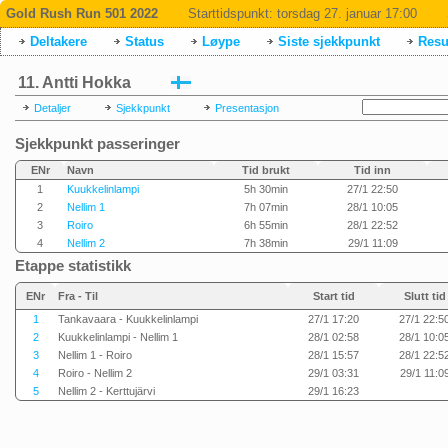
Gold Rush Run 501 2022
Starttidspunkt:
torsdag 27. januar 17:00
Deltakere
Status
Løype
Siste sjekkpunkt
Resul
11. Antti Hokka
Detaljer
Sjekkpunkt
Presentasjon
Sjekkpunkt passeringer
ENr
Navn
Tid brukt
Tid inn
1
Kuukkelinlampi
5h 30min
27/1 22:50
2
Nellim 1
7h 07min
28/1 10:05
3
Roiro
6h 55min
28/1 22:52
4
Nellim 2
7h 38min
29/1 11:09
Etappe statistikk
ENr
Fra - Til
Start tid
Slutt tid
1
Tankavaara - Kuukkelinlampi
27/1 17:20
27/1 22:5
2
Kuukkelinlampi - Nellim 1
28/1 02:58
28/1 10:0
3
Nellim 1 - Roiro
28/1 15:57
28/1 22:5
4
Roiro - Nellim 2
29/1 03:31
29/1 11:0
5
Nellim 2 - Kerttujärvi
29/1 16:23