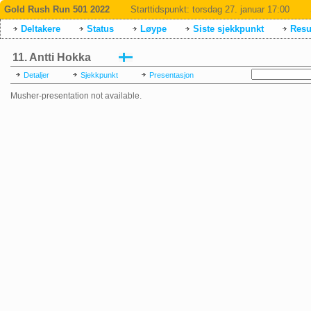
Gold Rush Run 501 2022
Starttidspunkt:
torsdag 27. januar 17:00
Deltakere
Status
Løype
Siste sjekkpunkt
Resul
11. Antti Hokka
Detaljer
Sjekkpunkt
Presentasjon
Musher-presentation not available.