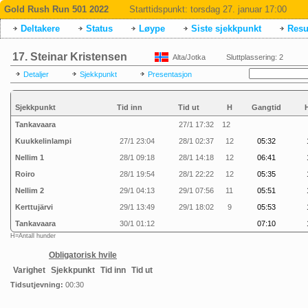
Gold Rush Run 501 2022
Starttidspunkt:
torsdag 27. januar 17:00
Deltakere
Status
Løype
Siste sjekkpunkt
Resul
17. Steinar Kristensen
Alta/Jotka
Sluttplassering: 2
Detaljer
Sjekkpunkt
Presentasjon
Sjekkpunkt
Tid inn
Tid ut
H
Gangtid
Tankavaara
27/1 17:32
12
Kuukkelinlampi
27/1 23:04
28/1 02:37
12
05:32
Nellim 1
28/1 09:18
28/1 14:18
12
06:41
Roiro
28/1 19:54
28/1 22:22
12
05:35
Nellim 2
29/1 04:13
29/1 07:56
11
05:51
Kerttujärvi
29/1 13:49
29/1 18:02
9
05:53
Tankavaara
30/1 01:12
07:10
H=Antall hunder
Obligatorisk hvile
Varighet
Sjekkpunkt
Tid inn
Tid ut
Tidsutjevning:
00:30