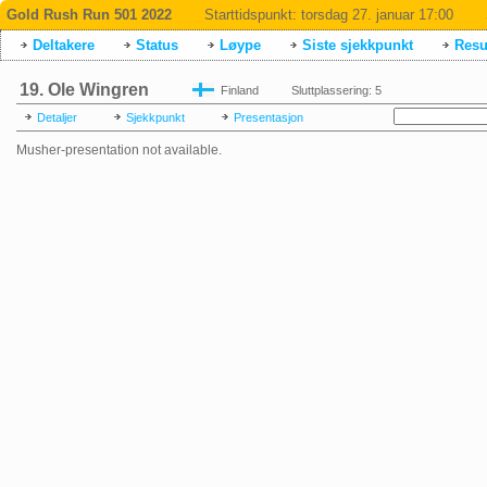
Gold Rush Run 501 2022
Starttidspunkt:
torsdag 27. januar 17:00
Deltakere
Status
Løype
Siste sjekkpunkt
Resul
19. Ole Wingren
Finland
Sluttplassering: 5
Detaljer
Sjekkpunkt
Presentasjon
Musher-presentation not available.