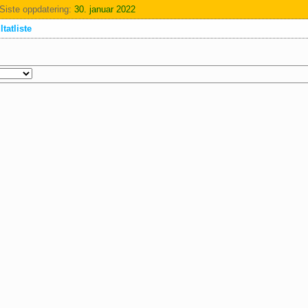
Siste oppdatering:
30. januar 2022
tatliste