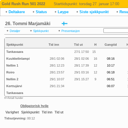
Gold Rush Run 501 2022
Starttidspunkt:
torsdag 27. januar 17:00
Deltakere
Status
Løype
Siste sjekkpunkt
Resul
26. Tommi Marjamäki
Detaljer
Sjekkpunkt
Presentasjon
Sjekkpunkt
Tid inn
Tid ut
H
Gangtid
Tankavaara
27/1 17:50
15
Kuukkelinlampi
28/1 02:06
28/1 02:06
16
08:16
Nellim 1
28/1 12:23
28/1 17:39
12
10:17
Roiro
28/1 23:57
29/1 03:16
12
06:18
Nellim 2
29/1 10:07
29/1 15:27
9
06:51
Kerttujärvi
29/1 21:34
06:07
Tankavaara
H=Antall hunder
Obligatorisk hvile
Varighet
Sjekkpunkt
Tid inn
Tid ut
Tidsutjevning:
00:12