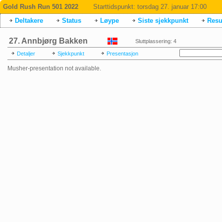
Gold Rush Run 501 2022
Starttidspunkt:
torsdag 27. januar 17:00
Deltakere
Status
Løype
Siste sjekkpunkt
Resul
27. Annbjørg Bakken
Sluttplassering: 4
Detaljer
Sjekkpunkt
Presentasjon
Musher-presentation not available.