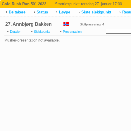
Gold Rush Run 501 2022
Starttidspunkt:
torsdag 27. januar 17:00
Deltakere
Status
Løype
Siste sjekkpunkt
Resul
27. Annbjørg Bakken
Sluttplassering: 4
Detaljer
Sjekkpunkt
Presentasjon
Musher-presentation not available.