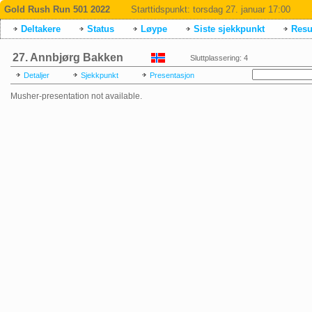
Gold Rush Run 501 2022
Starttidspunkt:
torsdag 27. januar 17:00
Deltakere
Status
Løype
Siste sjekkpunkt
Resul
27. Annbjørg Bakken
Sluttplassering: 4
Detaljer
Sjekkpunkt
Presentasjon
Musher-presentation not available.