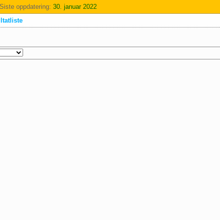
Siste oppdatering:
30. januar 2022
tatliste