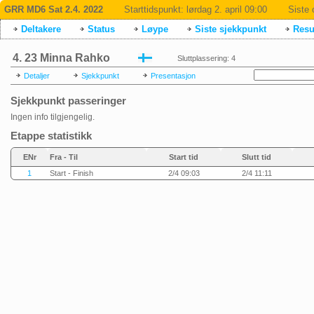
GRR MD6 Sat 2.4. 2022
Starttidspunkt:
lørdag 2. april 09:00
Siste 
Deltakere
Status
Løype
Siste sjekkpunkt
Resul
4. 23 Minna Rahko
Sluttplassering: 4
Detaljer
Sjekkpunkt
Presentasjon
Sjekkpunkt passeringer
Ingen info tilgjengelig.
Etappe statistikk
ENr
Fra - Til
Start tid
Slutt tid
1
Start - Finish
2/4 09:03
2/4 11:11