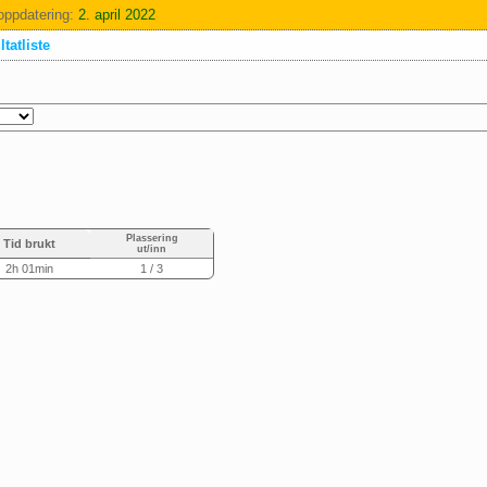
oppdatering:
2. april 2022
tatliste
Plassering
Tid brukt
ut/inn
2h 01min
1 / 3