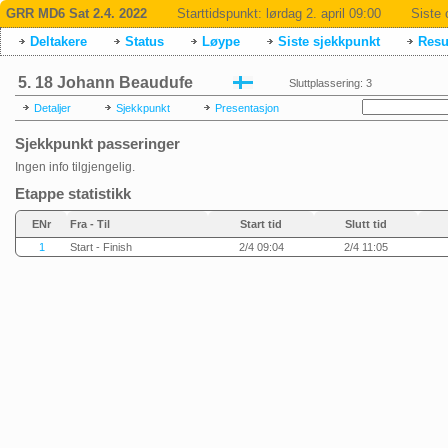
GRR MD6 Sat 2.4. 2022
Starttidspunkt:
lørdag 2. april 09:00
Siste 
Deltakere
Status
Løype
Siste sjekkpunkt
Resul
5. 18 Johann Beaudufe
Sluttplassering: 3
Detaljer
Sjekkpunkt
Presentasjon
Sjekkpunkt passeringer
Ingen info tilgjengelig.
Etappe statistikk
ENr
Fra - Til
Start tid
Slutt tid
1
Start - Finish
2/4 09:04
2/4 11:05