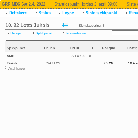
GRR MD6 Sat 2.4. 2022
Starttidspunkt:
lørdag 2. april 09:00
Siste 
Deltakere
Status
Løype
Siste sjekkpunkt
Resul
10. 22 Lotta Juhala
Sluttplassering: 8
Detaljer
Sjekkpunkt
Presentasjon
Sjekkpunkt
Tid inn
Tid ut
H
Gangtid
Hastig
Start
2/4 09:09
6
Finish
2/4 11:29
02:20
18,4 k
H=Antall hunder