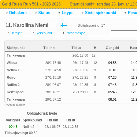
Gold Rush Run 501 - 2023 2023
Starttidspunkt:
torsdag 26. januar 12:
Deltakere
Status
Løype
Siste sjekkpunkt
Resul
11. Karoliina Niemi
Sluttplassering: 17
Detaljer
Sjekkpunkt
Presentasjon
Sjekkpunkt
Tid inn
Tid ut
H
Gangtid
Hast
Tankavaara
26/1 12:50
12
Wiltsu
26/1 17:48
26/1 17:48
12
04:58
14,9
Nellim 1
27/1 04:58
27/1 10:56
9
11:10
9,0
Roiro
27/1 18:19
27/1 22:21
9
07:23
11,
Nellim 2
28/1 06:07
28/1 12:35
8
07:46
11,
Kerttujärvi
28/1 18:21
28/1 23:11
8
05:46
12,5
Tankavaara
29/1 07:12
08:01
11,
H=Antall hunder
Obligatorisk hvile
Varighet
Sjekkpunkt
Tid inn
Tid ut
00:48
Nellim 2
28/1 06:07
28/1 12:35
Tidsutjevning:
00:52