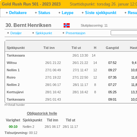
Gold Rush Run 501 - 2023 2023
Starttidspunkt:
torsdag 26. januar 12:
Deltakere
Status
Løype
Siste sjekkpunkt
Resul
30. Bernt Henriksen
Sluttplassering: 11
Detaljer
Sjekkpunkt
Presentasjon
Sjekkpunkt
Tid inn
Tid ut
H
Gangtid
Hast
Tankavaara
26/1 13:30
14
Wiltsu
26/1 21:22
26/1 21:22
14
07:52
9,4
Nellim 1
27/1 06:49
27/1 11:47
12
09:27
10,6
Roiro
27/1 19:22
27/1 22:50
12
07:35
11,
Nellim 2
28/1 06:17
28/1 11:17
8
07:27
11,
Kerttujärvi
28/1 16:42
28/1 16:42
8
05:25
13,3
Tankavaara
29/1 01:43
09:01
10,0
H=Antall hunder
Obligatorisk hvile
Varighet
Sjekkpunkt
Tid inn
Tid ut
00:10
Nellim 2
28/1 06:17
28/1 11:17
Tidsutjevning:
00:12