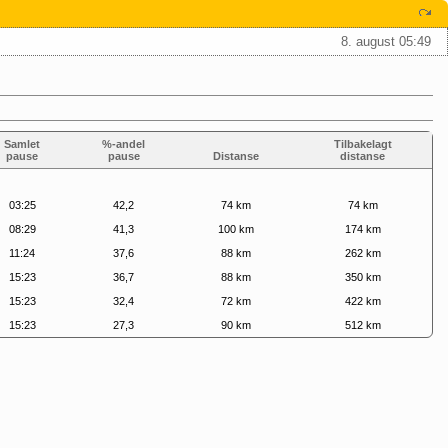
8. august 05:49
Samlet
%-andel
Tilbakelagt
pause
pause
Distanse
distanse
03:25
42,2
74 km
74 km
08:29
41,3
100 km
174 km
11:24
37,6
88 km
262 km
15:23
36,7
88 km
350 km
15:23
32,4
72 km
422 km
15:23
27,3
90 km
512 km