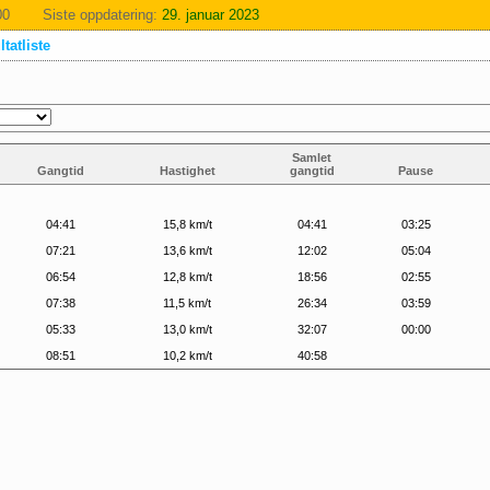
00
Siste oppdatering:
29. januar 2023
tatliste
Samlet
Gangtid
Hastighet
gangtid
Pause
04:41
15,8 km/t
04:41
03:25
07:21
13,6 km/t
12:02
05:04
06:54
12,8 km/t
18:56
02:55
07:38
11,5 km/t
26:34
03:59
05:33
13,0 km/t
32:07
00:00
08:51
10,2 km/t
40:58