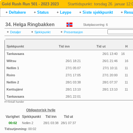
Gold Rush Run 501 - 2023 2023
Starttidspunkt:
torsdag 26. januar 12:
Deltakere
Status
Løype
Siste sjekkpunkt
Resul
34. Helga Ringbakken
Sluttplassering: 6
Detaljer
Sjekkpunkt
Presentasjon
Sjekkpunkt
Tid inn
Tid ut
H
Tankavaara
26/1 13:40
16
Wiltsu
26/1 18:21
26/1 21:46
16
Nellim 1
27/1 05:07
27/1 10:11
11
Roiro
27/1 17:05
27/1 20:00
11
Nellim 2
28/1 03:38
28/1 07:37
11
Kerttujärvi
28/1 13:10
28/1 13:10
11
Tankavaara
28/1 22:01
H=Antall hunder
Obligatorisk hvile
Varighet
Sjekkpunkt
Tid inn
Tid ut
00:02
Nellim 2
28/1 03:38
28/1 07:37
Tidsutjevning:
00:02