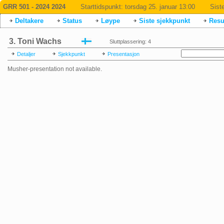
GRR 501 - 2024 2024
Starttidspunkt:
torsdag 25. januar 13:00
Sist
Deltakere
Status
Løype
Siste sjekkpunkt
Resul
3. Toni Wachs
Sluttplassering: 4
Detaljer
Sjekkpunkt
Presentasjon
Musher-presentation not available.