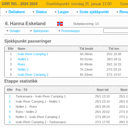
GRR 501 - 2024 2024
Starttidspunkt:
torsdag 25. januar 13:00
Sist
Deltakere
Status
Løype
Siste sjekkpunkt
Resul
6. Hanna Eskeland
Sluttplassering: 13
Detaljer
Sjekkpunkt
Presentasjon
Sjekkpunkt passeringer
ENr
Navn
Tid brukt
Tid inn
1
Ivalo River Camping 1
6h 28min
25/1 19:38
2
Nellim 1
5h 01min
26/1 04:11
3
Roiro
6h 49min
26/1 16:15
4
Nellim 2
7h 13min
27/1 03:15
5
Ivalo River Camping 2
6h 33min
27/1 14:47
Etappe statistikk
ENr
Fra - Til
Start tid
Slutt
1
Tankavaara - Ivalo River Camping 1
25/1 13:10
25/1 1
2
Ivalo River Camping 1 - Nellim 1
25/1 23:10
26/1 0
3
Nellim 1 - Roiro
26/1 09:26
26/1 1
4
Roiro - Nellim 2
26/1 20:02
27/1 0
5
Nellim 2 - Ivalo River Camping 2
27/1 08:14
27/1 1
6
Ivalo River Camping 2 - Tankavaara
27/1 17:55
28/1 0