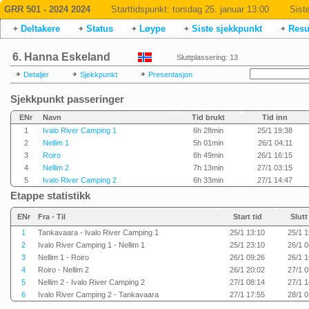
GRR 501 - 2024 2024
Starttidspunkt:
torsdag 25. januar 13:00
Sist
Deltakere
Status
Løype
Siste sjekkpunkt
Resul
6. Hanna Eskeland
Sluttplassering: 13
Detaljer
Sjekkpunkt
Presentasjon
Sjekkpunkt passeringer
ENr
Navn
Tid brukt
Tid inn
1
Ivalo River Camping 1
6h 28min
25/1 19:38
2
Nellim 1
5h 01min
26/1 04:11
3
Roiro
6h 49min
26/1 16:15
4
Nellim 2
7h 13min
27/1 03:15
5
Ivalo River Camping 2
6h 33min
27/1 14:47
Etappe statistikk
ENr
Fra - Til
Start tid
Slutt
1
Tankavaara - Ivalo River Camping 1
25/1 13:10
25/1 1
2
Ivalo River Camping 1 - Nellim 1
25/1 23:10
26/1 0
3
Nellim 1 - Roiro
26/1 09:26
26/1 1
4
Roiro - Nellim 2
26/1 20:02
27/1 0
5
Nellim 2 - Ivalo River Camping 2
27/1 08:14
27/1 1
6
Ivalo River Camping 2 - Tankavaara
27/1 17:55
28/1 0