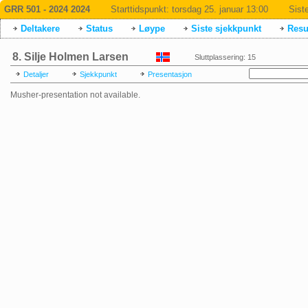
GRR 501 - 2024 2024
Starttidspunkt:
torsdag 25. januar 13:00
Sist
Deltakere
Status
Løype
Siste sjekkpunkt
Resul
8. Silje Holmen Larsen
Sluttplassering: 15
Detaljer
Sjekkpunkt
Presentasjon
Musher-presentation not available.