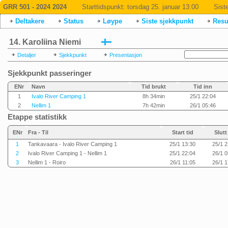
GRR 501 - 2024 2024
Starttidspunkt:
torsdag 25. januar 13:00
Sist
Deltakere
Status
Løype
Siste sjekkpunkt
Resul
14. Karoliina Niemi
Detaljer
Sjekkpunkt
Presentasjon
Sjekkpunkt passeringer
ENr
Navn
Tid brukt
Tid inn
1
Ivalo River Camping 1
8h 34min
25/1 22:04
2
Nellim 1
7h 42min
26/1 05:46
Etappe statistikk
ENr
Fra - Til
Start tid
Slutt
1
Tankavaara - Ivalo River Camping 1
25/1 13:30
25/1 2
2
Ivalo River Camping 1 - Nellim 1
25/1 22:04
26/1 0
3
Nellim 1 - Roiro
26/1 11:05
26/1 1