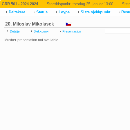
GRR 501 - 2024 2024
Starttidspunkt:
torsdag 25. januar 13:00
Sist
Deltakere
Status
Løype
Siste sjekkpunkt
Resul
20. Miloslav Mikolasek
Detaljer
Sjekkpunkt
Presentasjon
Musher-presentation not available.