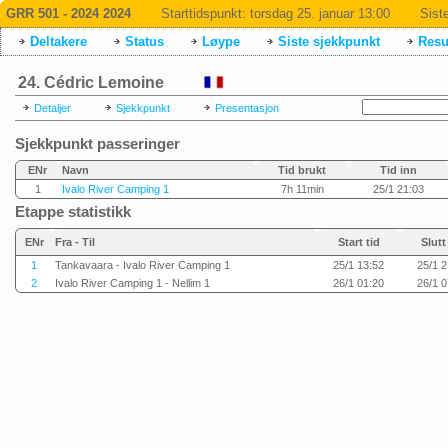
GRR 501 - 2024 2024
Starttidspunkt:
torsdag 25. januar 13:00
Sist
Deltakere
Status
Løype
Siste sjekkpunkt
Resul
24. Cédric Lemoine
Detaljer
Sjekkpunkt
Presentasjon
Sjekkpunkt passeringer
ENr
Navn
Tid brukt
Tid inn
1
Ivalo River Camping 1
7h 11min
25/1 21:03
Etappe statistikk
ENr
Fra - Til
Start tid
Slutt
1
Tankavaara - Ivalo River Camping 1
25/1 13:52
25/1 2
2
Ivalo River Camping 1 - Nellim 1
26/1 01:20
26/1 0