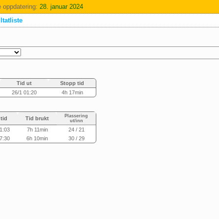
e oppdatering:
28. januar 2024
tatliste
Tid ut
Stopp tid
26/1 01:20
4h 17min
Plassering
 tid
Tid brukt
ut/inn
1:03
7h 11min
24 / 21
7:30
6h 10min
30 / 29