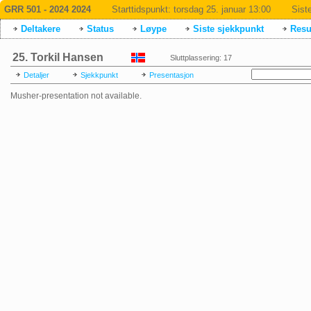
GRR 501 - 2024 2024
Starttidspunkt:
torsdag 25. januar 13:00
Sist
Deltakere
Status
Løype
Siste sjekkpunkt
Resul
25. Torkil Hansen
Sluttplassering: 17
Detaljer
Sjekkpunkt
Presentasjon
Musher-presentation not available.