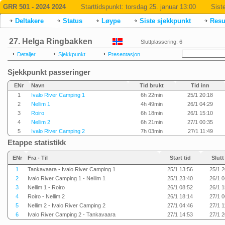
GRR 501 - 2024 2024
Starttidspunkt:
torsdag 25. januar 13:00
Sist
Deltakere
Status
Løype
Siste sjekkpunkt
Resul
27. Helga Ringbakken
Sluttplassering: 6
Detaljer
Sjekkpunkt
Presentasjon
Sjekkpunkt passeringer
ENr
Navn
Tid brukt
Tid inn
1
Ivalo River Camping 1
6h 22min
25/1 20:18
2
Nellim 1
4h 49min
26/1 04:29
3
Roiro
6h 18min
26/1 15:10
4
Nellim 2
6h 21min
27/1 00:35
5
Ivalo River Camping 2
7h 03min
27/1 11:49
Etappe statistikk
ENr
Fra - Til
Start tid
Slutt
1
Tankavaara - Ivalo River Camping 1
25/1 13:56
25/1 2
2
Ivalo River Camping 1 - Nellim 1
25/1 23:40
26/1 0
3
Nellim 1 - Roiro
26/1 08:52
26/1 1
4
Roiro - Nellim 2
26/1 18:14
27/1 0
5
Nellim 2 - Ivalo River Camping 2
27/1 04:46
27/1 1
6
Ivalo River Camping 2 - Tankavaara
27/1 14:53
27/1 2