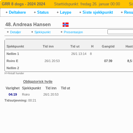
GRR 8 dogs - 2024 2024
Starttidspunkt:
fredag 26. januar 00:00
Si
Deltakere
Status
Løype
Siste sjekkpunkt
Resul
48. Andreas Hansen
Detaljer
Sjekkpunkt
Presentasjon
Sjekkpunkt
Tid inn
Tid ut
H
Gangtid
Hast
Nellim 1
26/1 13:14
8
Roiro E
26/1 20:53
07:39
8,5 
Nellim 2
H=Antall hunder
Obligatorisk hvile
Varighet
Sjekkpunkt
Tid inn
Tid ut
04:19
Roiro
26/1 20:53
Tidsutjevning:
00:21