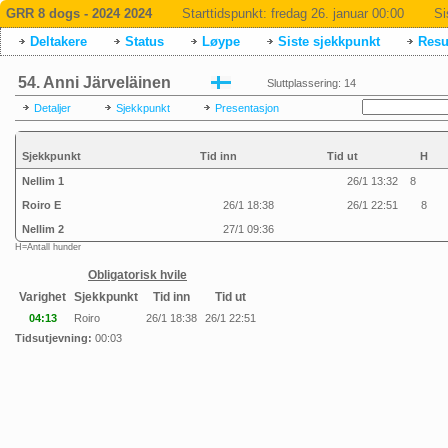
GRR 8 dogs - 2024 2024
Starttidspunkt:
fredag 26. januar 00:00
Si
Deltakere
Status
Løype
Siste sjekkpunkt
Resul
54. Anni Järveläinen
Sluttplassering: 14
Detaljer
Sjekkpunkt
Presentasjon
Sjekkpunkt
Tid inn
Tid ut
H
Nellim 1
26/1 13:32
8
Roiro E
26/1 18:38
26/1 22:51
8
Nellim 2
27/1 09:36
H=Antall hunder
Obligatorisk hvile
Varighet
Sjekkpunkt
Tid inn
Tid ut
04:13
Roiro
26/1 18:38
26/1 22:51
Tidsutjevning:
00:03