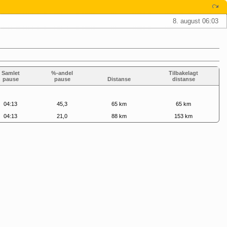
8. august 06:03
Samlet
%-andel
Tilbakelagt
pause
pause
Distanse
distanse
04:13
45,3
65 km
65 km
04:13
21,0
88 km
153 km