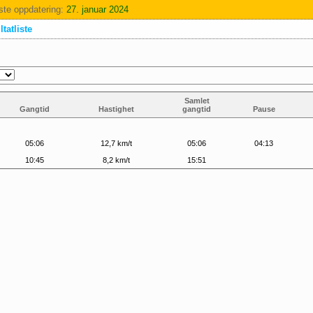
ste oppdatering:
27. januar 2024
tatliste
Samlet
Gangtid
Hastighet
gangtid
Pause
05:06
12,7 km/t
05:06
04:13
10:45
8,2 km/t
15:51