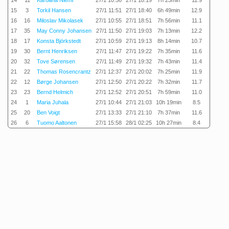
14
11
Karoliina Niemi
27/1 10:56
27/1 18:19
7h 23min
11.9
15
3
Torkil Hansen
27/1 11:51
27/1 18:40
6h 49min
12.9
16
16
Miloslav Mikolasek
27/1 10:55
27/1 18:51
7h 56min
11.1
17
35
May Conny Johansen
27/1 11:50
27/1 19:03
7h 13min
12.2
18
17
Konsta Björkstedt
27/1 10:59
27/1 19:13
8h 14min
10.7
19
30
Bernt Henriksen
27/1 11:47
27/1 19:22
7h 35min
11.6
20
32
Tove Sørensen
27/1 11:49
27/1 19:32
7h 43min
11.4
21
22
Thomas Rosencrantz
27/1 12:37
27/1 20:02
7h 25min
11.9
22
12
Børge Johansen
27/1 12:50
27/1 20:22
7h 32min
11.7
23
23
Bernd Helmich
27/1 12:52
27/1 20:51
7h 59min
11.0
24
1
Maria Juhala
27/1 10:44
27/1 21:03
10h 19min
8.5
25
20
Ben Voigt
27/1 13:33
27/1 21:10
7h 37min
11.6
26
6
Tuomo Aaltonen
27/1 15:58
28/1 02:25
10h 27min
8.4