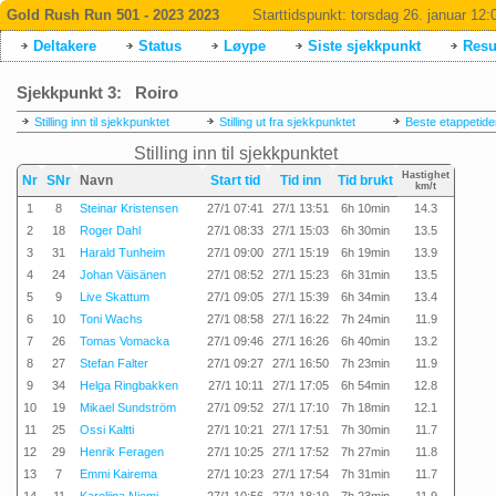
Gold Rush Run 501 - 2023 2023
Starttidspunkt:
torsdag 26. januar 12:
Deltakere
Status
Løype
Siste sjekkpunkt
Resul
Sjekkpunkt 3: Roiro
Stilling inn til sjekkpunktet
Stilling ut fra sjekkpunktet
Beste etappetide
Stilling inn til sjekkpunktet
Hastighet
Nr
SNr
Navn
Start tid
Tid inn
Tid brukt
km/t
1
8
Steinar Kristensen
27/1 07:41
27/1 13:51
6h 10min
14.3
2
18
Roger Dahl
27/1 08:33
27/1 15:03
6h 30min
13.5
3
31
Harald Tunheim
27/1 09:00
27/1 15:19
6h 19min
13.9
4
24
Johan Väisänen
27/1 08:52
27/1 15:23
6h 31min
13.5
5
9
Live Skattum
27/1 09:05
27/1 15:39
6h 34min
13.4
6
10
Toni Wachs
27/1 08:58
27/1 16:22
7h 24min
11.9
7
26
Tomas Vomacka
27/1 09:46
27/1 16:26
6h 40min
13.2
8
27
Stefan Falter
27/1 09:27
27/1 16:50
7h 23min
11.9
9
34
Helga Ringbakken
27/1 10:11
27/1 17:05
6h 54min
12.8
10
19
Mikael Sundström
27/1 09:52
27/1 17:10
7h 18min
12.1
11
25
Ossi Kaltti
27/1 10:21
27/1 17:51
7h 30min
11.7
12
29
Henrik Feragen
27/1 10:25
27/1 17:52
7h 27min
11.8
13
7
Emmi Kairema
27/1 10:23
27/1 17:54
7h 31min
11.7