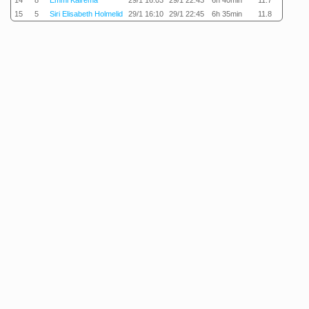
14
8
Emmi Kairema
29/1 16:03
29/1 22:43
6h 40min
11.7
15
5
Siri Elisabeth Holmelid
29/1 16:10
29/1 22:45
6h 35min
11.8