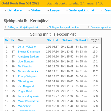
Gold Rush Run 501 2022
Starttidspunkt:
torsdag 27. januar 17:00
Deltakere
Status
Løype
Siste sjekkpunkt
Resul
Sjekkpunkt 5: Kerttujärvi
Stilling inn til sjekkpunktet
Stilling ut fra sjekkpunktet
Beste etappetide
Stilling inn til sjekkpunktet
Hastighet
Nr
SNr
Navn
Start tid
Tid inn
Tid brukt
km/t
1
6
Johan Väisänen
29/1 06:57
29/1 12:28
5h 31min
14.1
2
17
Steinar Kristensen
29/1 07:56
29/1 13:49
5h 53min
13.3
3
27
Annbjørg Bakken
29/1 09:36
29/1 15:50
6h 14min
12.5
4
28
Live Skattum
29/1 09:56
29/1 16:21
6h 25min
12.2
5
18
Toni Wachs
29/1 12:55
29/1 19:09
6h 14min
12.5
6
30
Tomas Vomacka
29/1 12:41
29/1 19:22
6h 41min
11.7
7
3
Ronny Wingren
29/1 13:47
29/1 19:41
5h 54min
13.2
8
19
Ole Wingren
29/1 14:26
29/1 20:06
5h 40min
13.8
9
20
Kim Berglund
29/1 13:58
29/1 21:14
7h 16min
10.7
10
25
Roger Dahl
29/1 15:29
29/1 21:15
5h 46min
13.5
11
26
Tommi Marjamäki
29/1 15:27
29/1 21:34
6h 07min
12.8
12
23
Mikael Sundström
29/1 15:30
29/1 21:44
6h 14min
12.5
13
15
Miia Vehniä
29/1 15:38
29/1 21:44
6h 06min
12.8