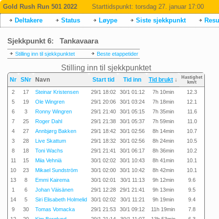
Gold Rush Run 501 2022
Starttidspunkt:
torsdag 27. januar 17:00
Deltakere
Status
Løype
Siste sjekkpunkt
Resul
Sjekkpunkt 6: Tankavaara
Stilling inn til sjekkpunktet
Beste etappetider
Stilling inn til sjekkpunktet
Hastighet
Nr
SNr
Navn
Start tid
Tid inn
Tid brukt
↓
km/t
2
17
Steinar Kristensen
29/1 18:02
30/1 01:12
7h 10min
12.3
5
19
Ole Wingren
29/1 20:06
30/1 03:24
7h 18min
12.1
6
3
Ronny Wingren
29/1 21:40
30/1 05:15
7h 35min
11.6
7
25
Roger Dahl
29/1 21:38
30/1 05:37
7h 59min
11.0
4
27
Annbjørg Bakken
29/1 18:42
30/1 02:56
8h 14min
10.7
3
28
Live Skattum
29/1 18:32
30/1 02:56
8h 24min
10.5
8
18
Toni Wachs
29/1 21:41
30/1 06:17
8h 36min
10.2
11
15
Miia Vehniä
30/1 02:02
30/1 10:43
8h 41min
10.1
10
23
Mikael Sundström
30/1 02:00
30/1 10:42
8h 42min
10.1
13
8
Emmi Kairema
30/1 02:01
30/1 11:13
9h 12min
9.6
1
6
Johan Väisänen
29/1 12:28
29/1 21:41
9h 13min
9.5
14
5
Siri Elisabeth Holmelid
30/1 02:02
30/1 11:21
9h 19min
9.4
9
30
Tomas Vomacka
29/1 21:53
30/1 09:12
11h 19min
7.8